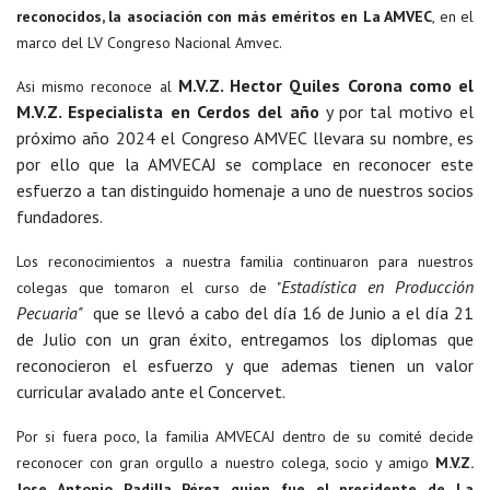
reconocidos, la asociación con más eméritos en La AMVEC
, en el
marco del LV Congreso Nacional Amvec.
M.V.Z. Hector Quiles Corona como el
Asi mismo reconoce al
M.V.Z. Especialista en Cerdos del año
y por tal motivo el
próximo año 2024 el Congreso AMVEC llevara su nombre, es
por ello que la AMVECAJ se complace en reconocer este
esfuerzo a tan distinguido homenaje a uno de nuestros socios
fundadores.
Los reconocimientos a nuestra familia continuaron para nuestros
Estadística en Producción
colegas que tomaron el curso de "
Pecuaria"
que se llevó a cabo del día 16 de Junio a el día 21
de Julio con un gran
éxito, entregamos los diplomas que
reconocieron el esfuerzo y que ademas tienen un valor
curricular avalado ante el Concervet.
Por si fuera poco, la familia AMVECAJ dentro de su comité decide
reconocer con gran orgullo a nuestro colega, socio y amigo
M.V.Z.
Jose Antonio Padilla Pérez quien fue el presidente de La